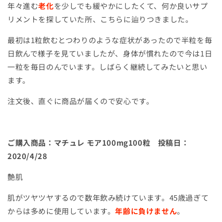
年々進む
老化
を少しでも緩やかにしたくて、何か良いサプ
リメントを探していた所、こちらに辿りつきました。
最初は
1
粒飲むとつわりのような症状があったので半粒を毎
日飲んで様子を見ていましたが、身体が慣れたので今は
1
日
一粒を毎日のんでいます。しばらく継続してみたいと思い
ます。
注文後、直ぐに商品が届くので安心です。
ご購入商品：マチュレ モア
100mg100
粒 投稿日：
2020/4/28
艶肌
肌がツヤツヤするので数年飲み続けています。
45
歳過ぎて
からは多めに使用しています。
年齢に負けません
。