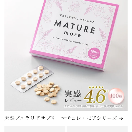
天然プエラリアサプリ マチュレ・モアシリーズ