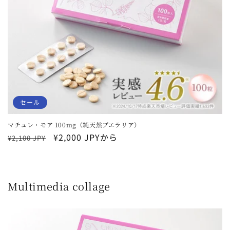
セール
マチュレ・モア 100mg（純天然プエラリア）
通
セ
¥2,000 JPYから
¥2,100 JPY
常
ー
価
ル
格
価
Multimedia collage
格