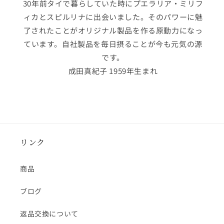
30年前タイで暮らしていた時にプエラリア・ミリフ
ィカとスピルリナに出会いました。そのパワーに魅
了されたことがオリジナル製品を作る原動力になっ
ています。自社製品を毎日摂ることが今も元気の源
です。
成田真紀子 1959年生まれ
リンク
商品
ブログ
返品交換について