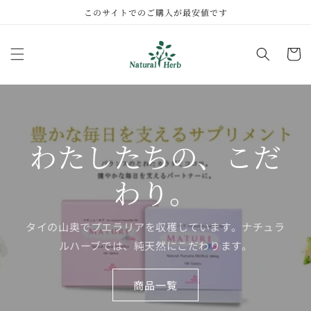
コンテ
このサイトでのご購入が最安値です
ンツに
進む
カ
ー
ト
わたしたちの、こだ
わり。
タイの山奥でプエラリアを収穫しています。ナチュラ
ルハーブでは、純天然にこだわります。
商品一覧