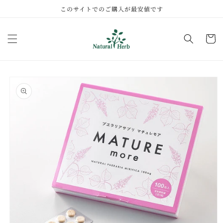
コンテ
このサイトでのご購入が最安値です
ンツに
進む
カ
ー
ト
商品情
報にス
キップ