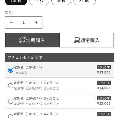
格
100粒
10粒
30粒
240粒
数量
マ
マ
チ
チ
ュ
ュ
定期購入
通常購入
レ・
レ・
モ
モ
ア
ア
マチュレモア定期便
100mg（純
100mg（純
定期便（10%OFF）
10% OFF
天
天
¥13,005
10%割引
然
然
プ
プ
定期便（10%OFF）2ヶ月ごと
10% OFF
¥13,005
エ
エ
定期便（10%OFF）2ヶ月ごと
ラ
ラ
定期便（10%OFF）3ヶ月ごと
10% OFF
リ
リ
¥13,005
定期便（10%OFF）3ヶ月ごと
ア）
ア）
の
の
定期便（10%OFF）6ヶ月ごと
10% OFF