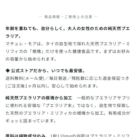
― 商品情報・ご使用上の注意 ―
年齢を重ねても、自分らしく。大人の女性のための純天然プエ
ラリア。
マチュレ・モアは、タイの自生地で採れた天然プエラリア・ミ
リフィカの「根塊」だけを使った健康食品です。まずはお好み
の容量から始められます。
◆ 公式ストアだから、いつでも最安値。
送料無料(メール便)／毎日発送／残粒数に応じた返金保証つき
(ご注文後1ヶ月以内)。安心して始められます。
純天然プエラリアの根塊から加工
一般的なプエラリアサプリ
に使われる安価な「プエラリア末」ではなく、自生地で採取し
た天然のプエラリア・ミリフィカの根塊から加工。有用成分が
ギュッと詰まっています。
原料は植物成分のみ
1粒110mgの内訳はプエラリア・ミリフ