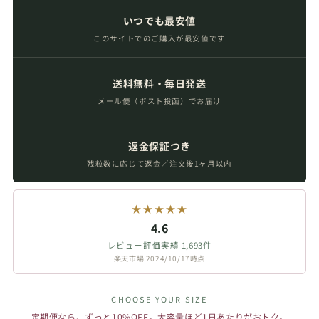
いつでも最安値
このサイトでのご購入が最安値です
送料無料・毎日発送
メール便（ポスト投函）でお届け
返金保証つき
残粒数に応じて返金／注文後1ヶ月以内
★★★★★
4.6
レビュー評価実績 1,693件
楽天市場 2024/10/17時点
CHOOSE YOUR SIZE
定期便なら、ずっと10%OFF。大容量ほど1日あたりがおトク。