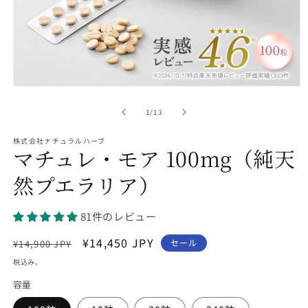
モ
ー
の
1
/
13
ダ
ル
株式会社ナチュラルハーブ
で
マチュレ・モア 100mg（純天
メ
デ
然プエラリア）
ィ
ア
(1)
を
81件のレビュー
開
く
通
セ
¥14,450 JPY
セール
¥14,900 JPY
常
ー
税込み。
価
ル
容量
格
価