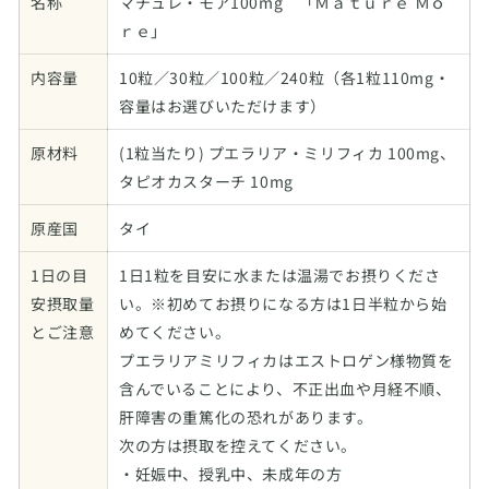
名称
マチュレ・モア100mg 「Ｍａｔｕｒｅ Ｍｏ
ｒｅ」
内容量
10粒／30粒／100粒／240粒（各1粒110mg・
容量はお選びいただけます）
原材料
(1粒当たり) プエラリア・ミリフィカ 100mg、
タピオカスターチ 10mg
原産国
タイ
1日の目
1日1粒を目安に水または温湯でお摂りくださ
安摂取量
い。※初めてお摂りになる方は1日半粒から始
とご注意
めてください。
プエラリアミリフィカはエストロゲン様物質を
含んでいることにより、不正出血や月経不順、
肝障害の重篤化の恐れがあります。
次の方は摂取を控えてください。
・妊娠中、授乳中、未成年の方