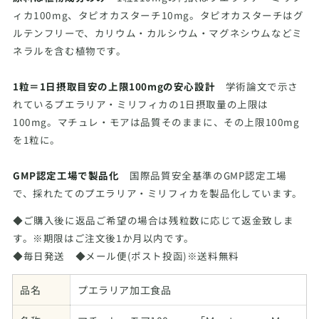
ィカ100mg、タピオカスターチ10mg。タピオカスターチはグ
ルテンフリーで、カリウム・カルシウム・マグネシウムなどミ
ネラルを含む植物です。
1粒＝1日摂取目安の上限100mgの安心設計
学術論文で示さ
れているプエラリア・ミリフィカの1日摂取量の上限は
100mg。マチュレ・モアは品質そのままに、その上限100mg
を1粒に。
GMP認定工場で製品化
国際品質安全基準のGMP認定工場
で、採れたてのプエラリア・ミリフィカを製品化しています。
◆ご購入後に返品ご希望の場合は残粒数に応じて返金致しま
す。※期限はご注文後1か月以内です。
◆毎日発送 ◆メール便(ポスト投函)※送料無料
品名
プエラリア加工食品