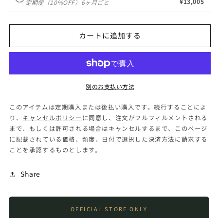
¥13,005
定期便（10%OFF）6ヶ月ごと
数
数
量
量
を
を
カートに追加する
減
増
ら
や
す
す
別のお支払い方法
このアイテムは定期購入または後払い購入です。続行することによ
り、
キャンセルポリシー
に同意し、注文がフルフィルメントされる
まで、もしくは許可される場合はキャンセルするまで、このページ
に記載されている価格、頻度、日付で選択した決済方法に請求する
ことを承認するものとします。
Share
OFFICIAL STORE ONLY