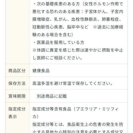
・次の基礎疾患のある方（女性ホルモン作用で
悪化する恐れのある疾患：子宮体がん、子宮内
膜増殖症、乳がん、血栓性静脈炎、肺塞栓症、
冠動脈性心疾患、脳卒中など ※過去に加療経
験のある場合を含む）
・医薬品を服用している方
※体調に異変を感じた際は速やかに摂取を中止
し医師にご相談ください。
商品区分
健康食品
保存方法
高温多湿を避け常温で保存してください。
賞味期限
別途商品に記載
指定成分
指定成分等含有食品（プエラリア・ミリフィ
表示
カ）
指定成分等とは、食品衛生上の危害の発生を防
止する見地から特別の注意を必要とする成分又