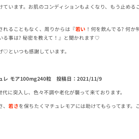
けています。お肌のコンディションもよくなり、もう止める
されることもなく、周りからは『
若い
！何を飲んでる
?
何か
いる事は
?
秘密を教えて！』と聞かれます
♡
げ
♡
といつも感謝しています。
ュレ モア
100mg240
粒 投稿日：
2021/11/9
世代に突入し、色々不調や老化が襲って来ております。
さ、
若さ
を保ちたくマチュレモアには助けてもらってます。