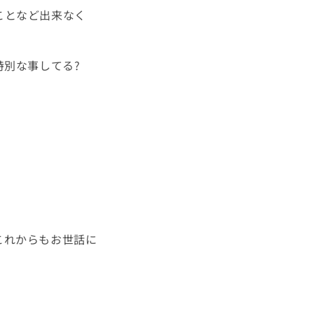
ことなど出来なく
特別な事してる
?
これからもお世話に