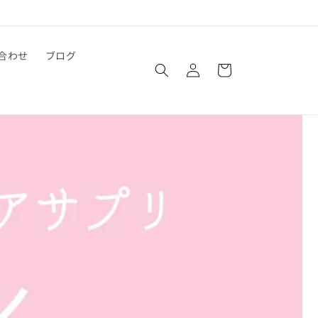
ロ
カ
合わせ
ブログ
グ
ー
イ
ト
ン