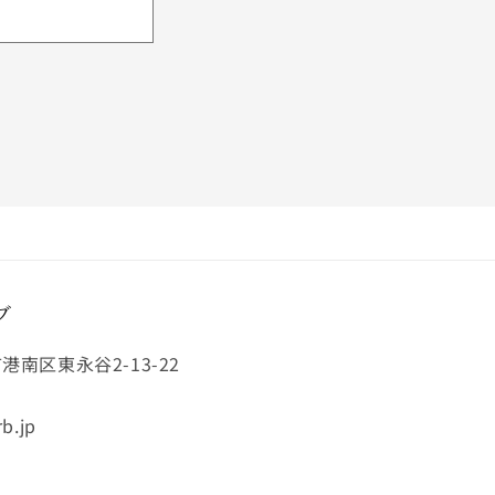
ブ
市港南区東永谷2-13-22
b.jp