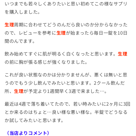
いつまでも若々しくありたいと思い初めてこの様なサプリ
を購入しました。
生理
周期に合わせてどうのんだら良いのか分からなかった
ので、レビューを参考に
生理
が始まったら毎日一錠を
10
日
間のんでます。
飲み始めてすぐに肌が明るく白くなったと思います。
生理
の前に胸が張る感じが強くなりました。
これが良い状態なのかは分かりませんが、悪くは無いと思
うのでもう少し飲んでみたいと思います。
2
クール飲んだ
所、
生理
が予定より
1
週間早く
3
週で来ました
…
。
最近は
4
週で落ち着いてたので、若い時みたいに
2
ヶ月に
3
回
とか来るのはちょと
…
良い様な悪い様な。半錠でどうなる
か試してみたいと思います。
（当店よりコメント）