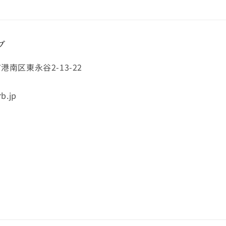
ブ
市港南区東永谷2-13-22
b.jp