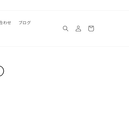
ロ
カ
合わせ
ブログ
グ
ー
イ
ト
ン
①