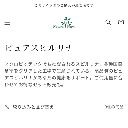
コンテ
このサイトでのご購入が最安値です
ンツに
進む
カ
ー
ト
コ
ピュアスピルリナ
レ
マクロビオテックでも推奨されるスピルリナ。各種国際
ク
基準をクリアした工場で生産されている、高品質のピュ
アスピルリナがあなたの健康をサポート。ご使用量に合
シ
わせてお得なセット販売も。
ョ
ン
絞り込みと並び替え
0個の商品
: